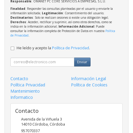
Responsable
: OMANET PC CORE SERVICIOS A EMPRESAS, S.L.U.
Finalidad
: Responder las consultas planteadas por el usuario y enviarle la
información solicitada;
Legitimación
: Consentimiento del usuario;
Destinatarios
: Solo se realizan cesiones si existe una obligación legal;
Derechos
: Acceder, rectificar y suprimir, así como otros derechos, como se
indica en la información adicional;
Información Adicional
: Puede
consultar la información completa de Protección de Datos en nuestra
Política
de Privacidad
.
He leído y acepto la
Política de Privacidad
.
Enviar
Contacto
Información Legal
Política Privacidad
Política de Cookies
Mantenimiento
Informatico
Contacto
Avenida de la Viñuela 3
14010
Córdoba
,
Córdoba
957070337