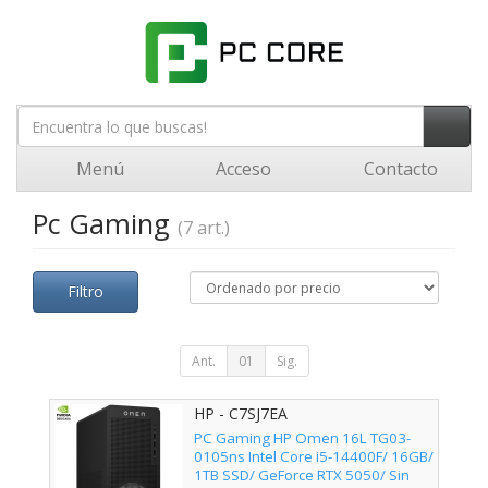
Menú
Acceso
Contacto
Pc Gaming
(7 art.)
Filtro
Ant.
01
Sig.
HP - C7SJ7EA
PC Gaming HP Omen 16L TG03-
0105ns Intel Core i5-14400F/ 16GB/
1TB SSD/ GeForce RTX 5050/ Sin