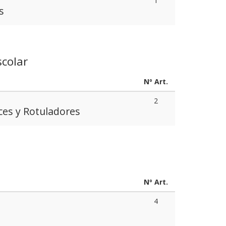
1
s
scolar
Nº Art.
2
ces y Rotuladores
Nº Art.
4