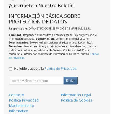
¡Suscríbete a Nuestro Boletín!
INFORMACIÓN BÁSICA SOBRE
PROTECCIÓN DE DATOS
Responsable
: OMANET PC CORE SERVICIOS A EMPRESAS, S.L.U.
Finalidad
: Responder las consultas planteadas por el usuario y enviarle la
información solicitada;
Legitimación
: Consentimiento del usuario;
Destinatarios
: Solo se realizan cesiones si existe una obligación legal;
Derechos
: Acceder, rectificar y suprimir, así como otros derechos, como se
indica en la información adicional;
Información Adicional
: Puede
consultar la información completa de Protección de Datos en nuestra
Política
de Privacidad
.
He leído y acepto la
Política de Privacidad
.
Enviar
Contacto
Información Legal
Política Privacidad
Política de Cookies
Mantenimiento
Informatico