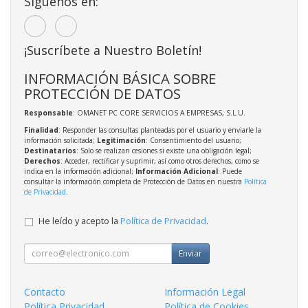
Síguenos en:
¡Suscríbete a Nuestro Boletín!
INFORMACIÓN BÁSICA SOBRE
PROTECCIÓN DE DATOS
Responsable
: OMANET PC CORE SERVICIOS A EMPRESAS, S.L.U.
Finalidad
: Responder las consultas planteadas por el usuario y enviarle la
información solicitada;
Legitimación
: Consentimiento del usuario;
Destinatarios
: Solo se realizan cesiones si existe una obligación legal;
Derechos
: Acceder, rectificar y suprimir, así como otros derechos, como se
indica en la información adicional;
Información Adicional
: Puede
consultar la información completa de Protección de Datos en nuestra
Política
de Privacidad
.
He leído y acepto la
Política de Privacidad
.
Enviar
Contacto
Información Legal
Política Privacidad
Política de Cookies