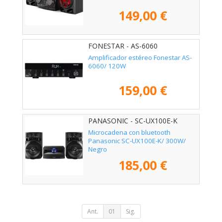
149,00 €
FONESTAR - AS-6060
Amplificador estéreo Fonestar AS-
6060/ 120W
159,00 €
PANASONIC - SC-UX100E-K
Microcadena con bluetooth
Panasonic SC-UX100E-K/ 300W/
Negro
185,00 €
Ant.
01
Sig.