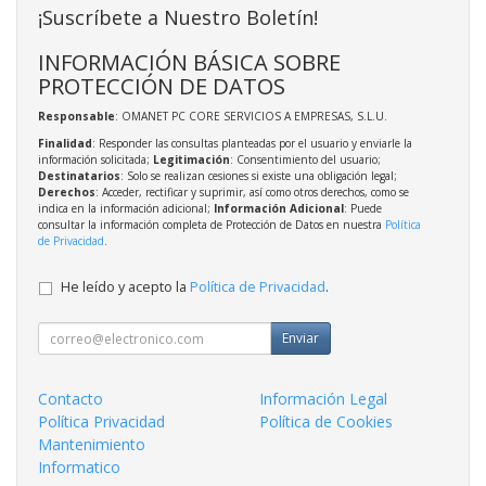
¡Suscríbete a Nuestro Boletín!
INFORMACIÓN BÁSICA SOBRE
PROTECCIÓN DE DATOS
Responsable
: OMANET PC CORE SERVICIOS A EMPRESAS, S.L.U.
Finalidad
: Responder las consultas planteadas por el usuario y enviarle la
información solicitada;
Legitimación
: Consentimiento del usuario;
Destinatarios
: Solo se realizan cesiones si existe una obligación legal;
Derechos
: Acceder, rectificar y suprimir, así como otros derechos, como se
indica en la información adicional;
Información Adicional
: Puede
consultar la información completa de Protección de Datos en nuestra
Política
de Privacidad
.
He leído y acepto la
Política de Privacidad
.
Enviar
Contacto
Información Legal
Política Privacidad
Política de Cookies
Mantenimiento
Informatico