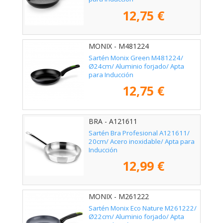
12,75 €
MONIX - M481224
Sartén Monix Green M481224/
Ø24cm/ Aluminio forjado/ Apta
para Inducción
12,75 €
BRA - A121611
Sartén Bra Profesional A121611/
20cm/ Acero inoxidable/ Apta para
Inducción
12,99 €
MONIX - M261222
Sartén Monix Eco Nature M261222/
Ø22cm/ Aluminio forjado/ Apta