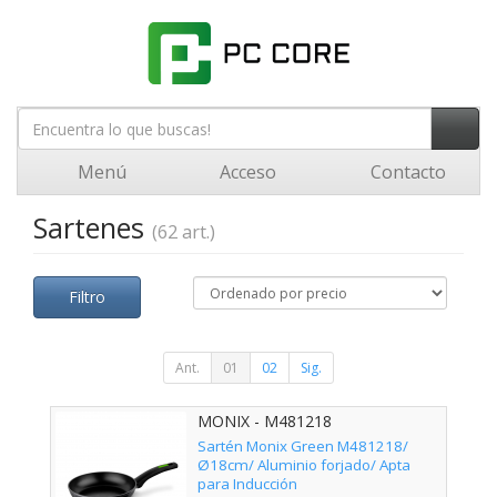
Menú
Acceso
Contacto
Sartenes
(62 art.)
Filtro
Ant.
01
02
Sig.
MONIX - M481218
Sartén Monix Green M481218/
Ø18cm/ Aluminio forjado/ Apta
para Inducción