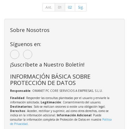
Ant.
01
02
Sig.
Sobre Nosotros
Síguenos en:
¡Suscríbete a Nuestro Boletín!
INFORMACIÓN BÁSICA SOBRE
PROTECCIÓN DE DATOS
Responsable
: OMANET PC CORE SERVICIOS A EMPRESAS, S.L.U.
Finalidad
: Responder las consultas planteadas por el usuario y enviarle la
información solicitada;
Legitimación
: Consentimiento del usuario;
Destinatarios
: Solo se realizan cesiones si existe una obligación legal;
Derechos
: Acceder, rectificar y suprimir, así como otros derechos, como se
indica en la información adicional;
Información Adicional
: Puede
consultar la información completa de Protección de Datos en nuestra
Política
de Privacidad
.