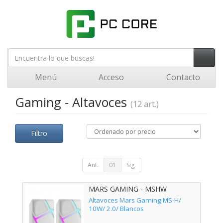
Menú
Acceso
Contacto
Gaming - Altavoces
(12 art.)
Filtro
Ant.
01
Sig.
MARS GAMING - MSHW
Altavoces Mars Gaming MS-H/
10W/ 2.0/ Blancos