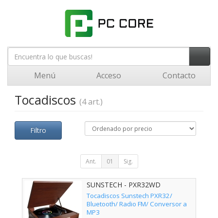
Menú
Acceso
Contacto
Tocadiscos
(4 art.)
Filtro
Ant.
01
Sig.
SUNSTECH - PXR32WD
Tocadiscos Sunstech PXR32/
Bluetooth/ Radio FM/ Conversor a
MP3