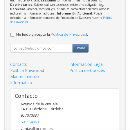
información solicitada;
Legitimación
: Consentimiento del usuario;
Destinatarios
: Solo se realizan cesiones si existe una obligación legal;
Derechos
: Acceder, rectificar y suprimir, así como otros derechos, como se
indica en la información adicional;
Información Adicional
: Puede
consultar la información completa de Protección de Datos en nuestra
Política
de Privacidad
.
He leído y acepto la
Política de Privacidad
.
Enviar
Contacto
Información Legal
Política Privacidad
Política de Cookies
Mantenimiento
Informatico
Contacto
Avenida de la Viñuela 3
14010
Córdoba
,
Córdoba
957070337
691154063
ventas@pccore.es