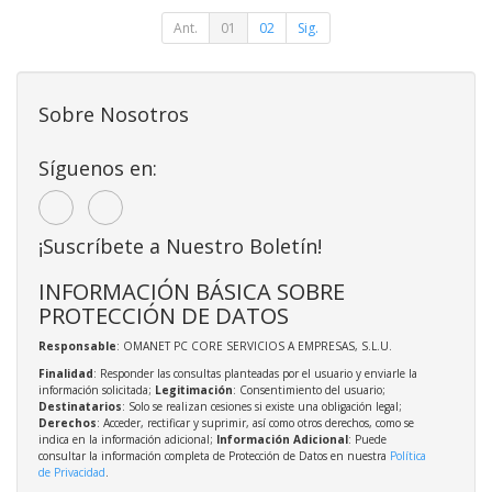
Ant.
01
02
Sig.
Sobre Nosotros
Síguenos en:
¡Suscríbete a Nuestro Boletín!
INFORMACIÓN BÁSICA SOBRE
PROTECCIÓN DE DATOS
Responsable
: OMANET PC CORE SERVICIOS A EMPRESAS, S.L.U.
Finalidad
: Responder las consultas planteadas por el usuario y enviarle la
información solicitada;
Legitimación
: Consentimiento del usuario;
Destinatarios
: Solo se realizan cesiones si existe una obligación legal;
Derechos
: Acceder, rectificar y suprimir, así como otros derechos, como se
indica en la información adicional;
Información Adicional
: Puede
consultar la información completa de Protección de Datos en nuestra
Política
de Privacidad
.