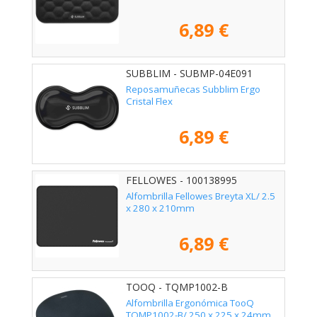
6,89 €
SUBBLIM - SUBMP-04E091
Reposamuñecas Subblim Ergo
Cristal Flex
6,89 €
FELLOWES - 100138995
Alfombrilla Fellowes Breyta XL/ 2.5
x 280 x 210mm
6,89 €
TOOQ - TQMP1002-B
Alfombrilla Ergonómica TooQ
TQMP1002-B/ 250 x 225 x 24mm