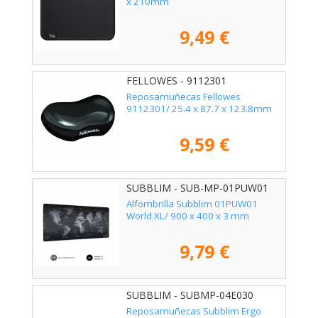
x 210mm
9,49 €
FELLOWES - 9112301
Reposamuñecas Fellowes
9112301/ 25.4 x 87.7 x 123.8mm
9,59 €
SUBBLIM - SUB-MP-01PUW01
Alfombrilla Subblim 01PUW01
World XL/ 900 x 400 x 3 mm
9,79 €
SUBBLIM - SUBMP-04E030
Reposamuñecas Subblim Ergo