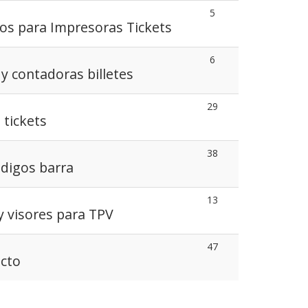
5
los para Impresoras Tickets
6
y contadoras billetes
29
 tickets
38
odigos barra
13
y visores para TPV
47
cto