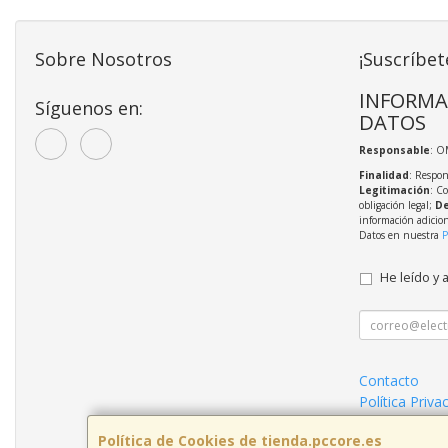
Sobre Nosotros
¡Suscríbet
INFORMA
Síguenos en:
DATOS
Responsable
: O
Finalidad
: Respon
Legitimación
: C
obligación legal;
De
información adicio
Datos en nuestra
P
He leído y 
Contacto
Política Priva
Mantenimient
Política de Cookies de tienda.pccore.es