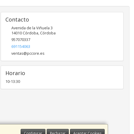
Contacto
Avenida de la Viñuela 3
14010
Córdoba
,
Córdoba
957070337
691154063
ventas@pccore.es
Horario
10-13:30
Configurar
Rechazar
Aceptar Cookies