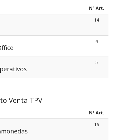
Nº Art.
14
4
ffice
5
perativos
to Venta TPV
Nº Art.
16
tamonedas