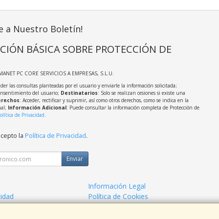
e a Nuestro Boletín!
CIÓN BÁSICA SOBRE PROTECCIÓN DE
MANET PC CORE SERVICIOS A EMPRESAS, S.L.U.
der las consultas planteadas por el usuario y enviarle la información solicitada;
onsentimiento del usuario;
Destinatarios
: Solo se realizan cesiones si existe una
rechos
: Acceder, rectificar y suprimir, así como otros derechos, como se indica en la
nal;
Información Adicional
: Puede consultar la información completa de Protección de
olítica de Privacidad
.
acepto la
Política de Privacidad
.
Enviar
Información Legal
cidad
Política de Cookies
o Informatico