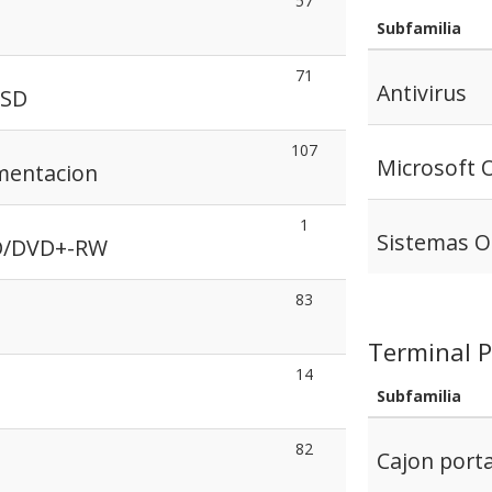
57
Subfamilia
71
Antivirus
SSD
107
Microsoft O
imentacion
1
Sistemas O
D/DVD+-RW
83
Terminal P
14
Subfamilia
82
Cajon por