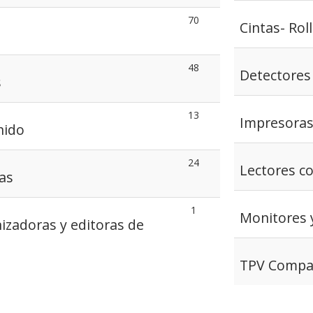
70
Cintas- Rol
48
Detectores 
s
13
Impresoras
nido
24
Lectores c
cas
1
Monitores 
nizadoras y editoras de
TPV Compa