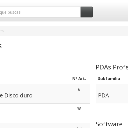
es
s
s
PDAs Profe
Nº Art.
Subfamilia
6
e Disco duro
PDA
38
Software