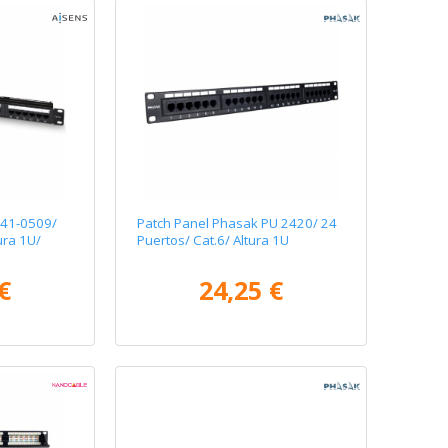
141-0509/
Patch Panel Phasak PU 2420/ 24
ura 1U/
Puertos/ Cat.6/ Altura 1U
€
24,25 €