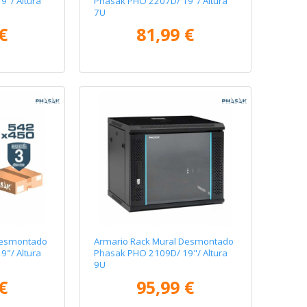
"/ Altura
Phasak PHO 2207D/ 19"/ Altura
7U
€
81,99 €
Desmontado
Armario Rack Mural Desmontado
"/ Altura
Phasak PHO 2109D/ 19"/ Altura
9U
€
95,99 €