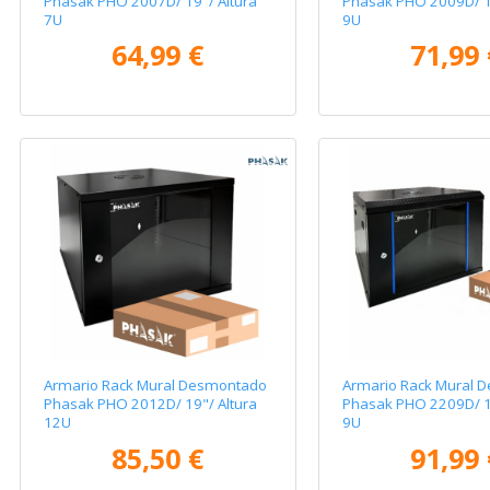
Phasak PHO 2007D/ 19"/ Altura
Phasak PHO 2009D/ 19
7U
9U
64,99 €
71,99 
Armario Rack Mural Desmontado
Armario Rack Mural 
Phasak PHO 2012D/ 19"/ Altura
Phasak PHO 2209D/ 19
12U
9U
85,50 €
91,99 