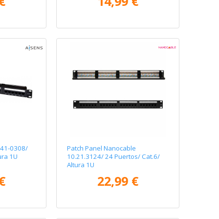
€
14,99 €
141-0308/
Patch Panel Nanocable
ura 1U
10.21.3124/ 24 Puertos/ Cat.6/
Altura 1U
€
22,99 €