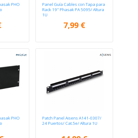
Phasak PHO
Panel Guía Cables con Tapa para
ro
Rack 19" Phasak PA 5095/ Altura
1U
€
7,99 €
Phasak PHO
Patch Panel Aisens A141-0307/
ro
24 Puertos/ Cat.5e/ Altura 1U