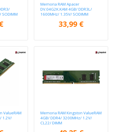
Memoria RAM Apacer
DDR3/
DV.04G2K.KAM 4GB/ DDR3L/
1/ SODIMM
1600MHz/ 1.35V/ SODIMM
€
33,99 €
on ValueRAM
Memoria RAM Kingston ValueRAM
 1.2V/
4GB/ DDR4/ 3200MHz/ 1.2V/
CL22/ DIMM