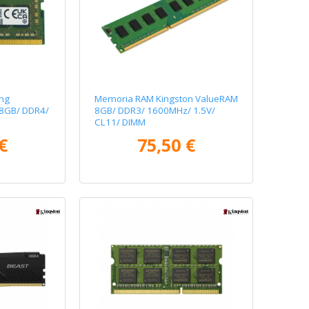
ng
Memoria RAM Kingston ValueRAM
8GB/ DDR4/
8GB/ DDR3/ 1600MHz/ 1.5V/
CL11/ DIMM
€
75,50 €