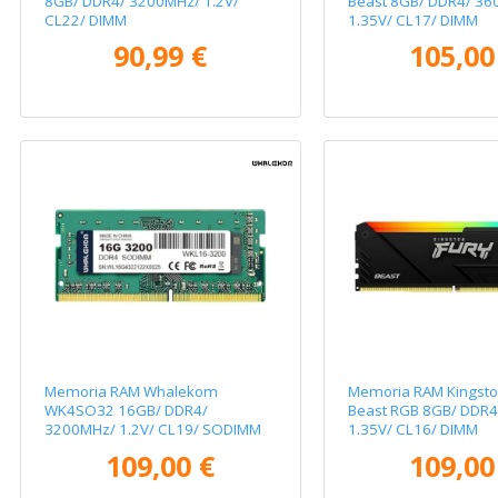
8GB/ DDR4/ 3200MHz/ 1.2V/
Beast 8GB/ DDR4/ 36
CL22/ DIMM
1.35V/ CL17/ DIMM
90,99 €
105,00
Memoria RAM Whalekom
Memoria RAM Kingsto
WK4SO32 16GB/ DDR4/
Beast RGB 8GB/ DDR
3200MHz/ 1.2V/ CL19/ SODIMM
1.35V/ CL16/ DIMM
109,00 €
109,00