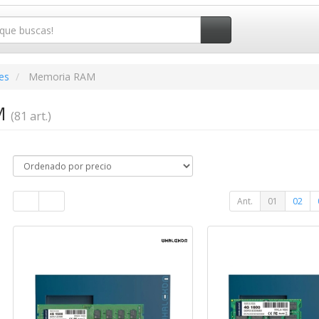
es
Memoria RAM
M
(81 art.)
Ant.
01
02