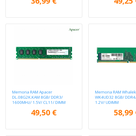
36,99 €
49,25 
Memoria RAM Apacer
Memoria RAM Whale
DL.08G2K.KAM 8GB/ DDR3/
WK4UD32 8GB/ DDR4
1600MHz/ 1.5V/ CL11/ DIMM
1.2V/ UDIMM
49,50 €
58,99 