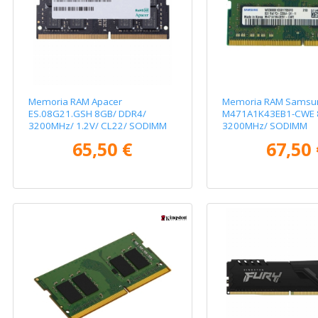
Memoria RAM Apacer
Memoria RAM Samsu
ES.08G21.GSH 8GB/ DDR4/
M471A1K43EB1-CWE 
3200MHz/ 1.2V/ CL22/ SODIMM
3200MHz/ SODIMM
65,50 €
67,50 