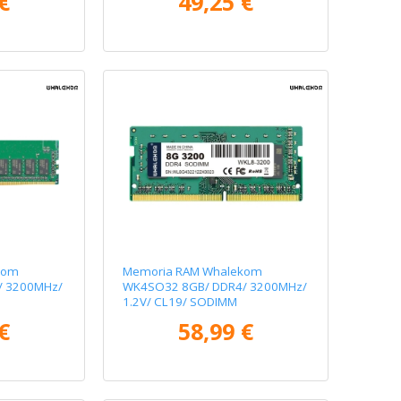
€
49,25 €
kom
Memoria RAM Whalekom
/ 3200MHz/
WK4SO32 8GB/ DDR4/ 3200MHz/
1.2V/ CL19/ SODIMM
€
58,99 €