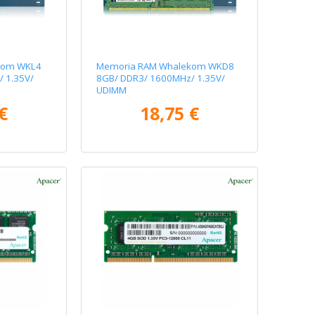
kom WKL4
Memoria RAM Whalekom WKD8
 1.35V/
8GB/ DDR3/ 1600MHz/ 1.35V/
UDIMM
€
18,75 €