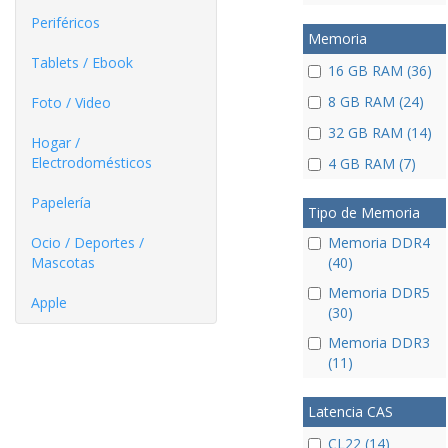
Periféricos
Memoria
Tablets / Ebook
16 GB RAM (36)
8 GB RAM (24)
Foto / Video
32 GB RAM (14)
Hogar /
Electrodomésticos
4 GB RAM (7)
Papelería
Tipo de Memoria
Ocio / Deportes /
Memoria DDR4
Mascotas
(40)
Memoria DDR5
Apple
(30)
Memoria DDR3
(11)
Latencia CAS
CL22 (14)