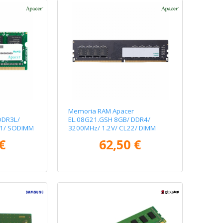
Memoria RAM Apacer
DDR3L/
EL.08G21.GSH 8GB/ DDR4/
11/ SODIMM
3200MHz/ 1.2V/ CL22/ DIMM
€
62,50 €