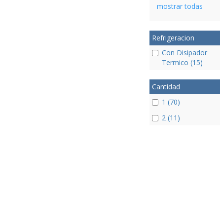
mostrar todas
Refrigeracion
Con Disipador
Termico (15)
Cantidad
1 (70)
2 (11)