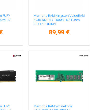
n FURY
Memoria RAM Kingston ValueRAM
00MHz/
8GB/ DDR3L/ 1600MHz/ 1.35V/
CL11/ SODIMM
€
89,99 €
n FURY
Memoria RAM Whalekom