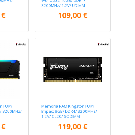
00MHz/
WK4UD32 16GB/ DDR4/
3200MHz/ 1.2V/ UDIMM
 €
109,00 €
n FURY
Memoria RAM Kingston FURY
4/ 3200MHz/
Impact 8GB/ DDR4/ 3200MHz/
1.2V/ CL20/ SODIMM
 €
119,00 €