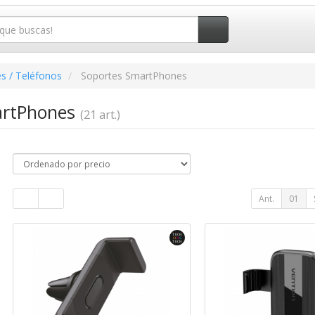
s / Teléfonos
Soportes SmartPhones
artPhones
(21 art.)
Ant.
01