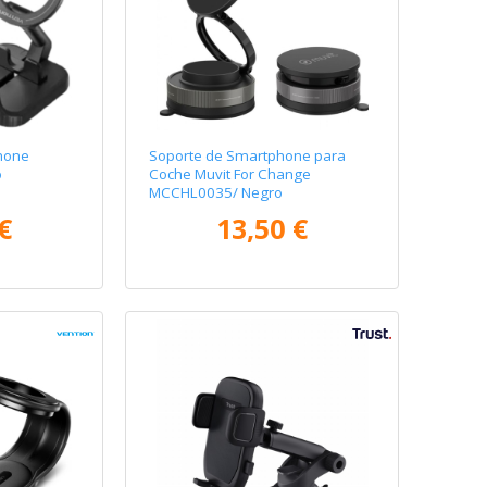
hone
Soporte de Smartphone para
o
Coche Muvit For Change
MCCHL0035/ Negro
€
13,50 €