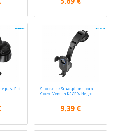
€
5,89 €
e para Bici
Soporte de Smartphone para
Coche Vention KSCB0/ Negro
€
9,39 €