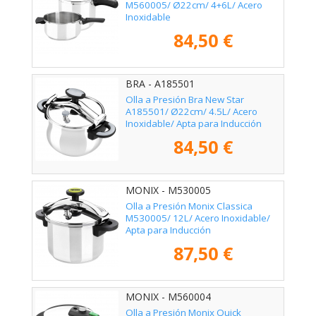
M560005/ Ø22cm/ 4+6L/ Acero
Inoxidable
84,50 €
BRA - A185501
Olla a Presión Bra New Star
A185501/ Ø22cm/ 4.5L/ Acero
Inoxidable/ Apta para Inducción
84,50 €
MONIX - M530005
Olla a Presión Monix Classica
M530005/ 12L/ Acero Inoxidable/
Apta para Inducción
87,50 €
MONIX - M560004
Olla a Presión Monix Quick