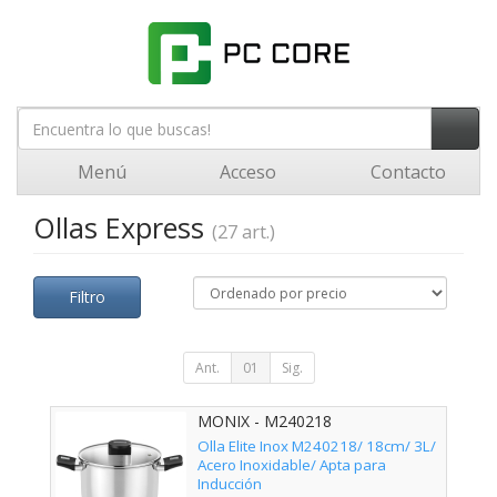
Menú
Acceso
Contacto
Ollas Express
(27 art.)
Filtro
Ant.
01
Sig.
MONIX - M240218
Olla Elite Inox M240218/ 18cm/ 3L/
Acero Inoxidable/ Apta para
Inducción