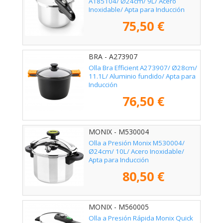
A185104/ Ø24cm/ 9L/ Acero
Inoxidable/ Apta para Inducción
75,50 €
BRA - A273907
Olla Bra Efficient A273907/ Ø28cm/
11.1L/ Aluminio fundido/ Apta para
Inducción
76,50 €
MONIX - M530004
Olla a Presión Monix M530004/
Ø24cm/ 10L/ Acero Inoxidable/
Apta para Inducción
80,50 €
MONIX - M560005
Olla a Presión Rápida Monix Quick