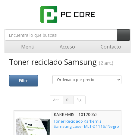
Menú
Acceso
Contacto
Toner reciclado Samsung
(2 art.)
Filtro
Ant.
01
Sig.
KARKEMIS - 10120052
Tóner Reciclado Karkemis
Samsung Láser MLT-D111S/ Negro