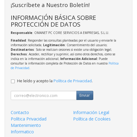
¡Suscríbete a Nuestro Boletín!
INFORMACIÓN BÁSICA SOBRE
PROTECCIÓN DE DATOS
Responsable
: OMANET PC CORE SERVICIOS A EMPRESAS, S.L.U.
Finalidad
: Responder las consultas planteadas por el usuario y enviarle la
información solicitada;
Legitimación
: Consentimiento del usuario;
Destinatarios
: Solo se realizan cesiones si existe una obligación legal;
Derechos
: Acceder, rectificar y suprimir, así como otros derechos, como se
indica en la información adicional;
Información Adicional
: Puede
consultar la información completa de Protección de Datos en nuestra
Política
de Privacidad
.
He leído y acepto la
Política de Privacidad
.
Enviar
Contacto
Información Legal
Política Privacidad
Política de Cookies
Mantenimiento
Informatico