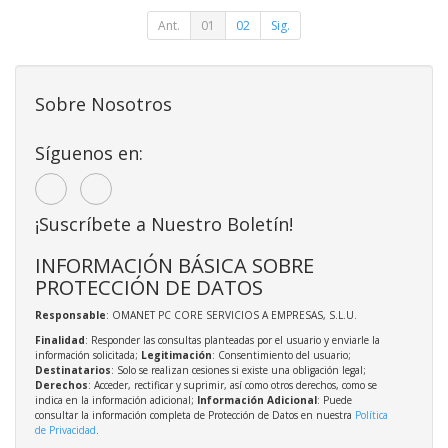
Ant.
01
02
Sig.
Sobre Nosotros
Síguenos en:
¡Suscríbete a Nuestro Boletín!
INFORMACIÓN BÁSICA SOBRE
PROTECCIÓN DE DATOS
Responsable
: OMANET PC CORE SERVICIOS A EMPRESAS, S.L.U.
Finalidad
: Responder las consultas planteadas por el usuario y enviarle la
información solicitada;
Legitimación
: Consentimiento del usuario;
Destinatarios
: Solo se realizan cesiones si existe una obligación legal;
Derechos
: Acceder, rectificar y suprimir, así como otros derechos, como se
indica en la información adicional;
Información Adicional
: Puede
consultar la información completa de Protección de Datos en nuestra
Política
de Privacidad
.