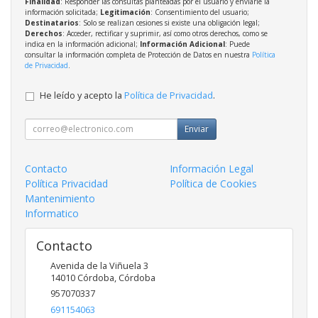
Finalidad
: Responder las consultas planteadas por el usuario y enviarle la
información solicitada;
Legitimación
: Consentimiento del usuario;
Destinatarios
: Solo se realizan cesiones si existe una obligación legal;
Derechos
: Acceder, rectificar y suprimir, así como otros derechos, como se
indica en la información adicional;
Información Adicional
: Puede
consultar la información completa de Protección de Datos en nuestra
Política
de Privacidad
.
He leído y acepto la
Política de Privacidad
.
Enviar
Contacto
Información Legal
Política Privacidad
Política de Cookies
Mantenimiento
Informatico
Contacto
Avenida de la Viñuela 3
14010
Córdoba
,
Córdoba
957070337
691154063