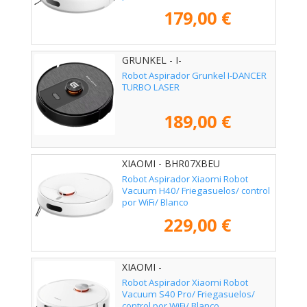
179,00 €
GRUNKEL - I-
DANCERTURBOLASER
Robot Aspirador Grunkel I-DANCER
TURBO LASER
189,00 €
XIAOMI - BHR07XBEU
Robot Aspirador Xiaomi Robot
Vacuum H40/ Friegasuelos/ control
por WiFi/ Blanco
229,00 €
XIAOMI -
Robot Aspirador Xiaomi Robot
Vacuum S40 Pro/ Friegasuelos/
control por WiFi/ Blanco