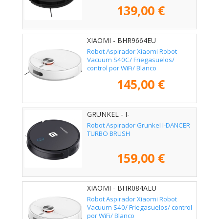
139,00 €
XIAOMI - BHR9664EU
Robot Aspirador Xiaomi Robot
Vacuum S40C/ Friegasuelos/
control por WiFi/ Blanco
145,00 €
GRUNKEL - I-
DANCERTURBOBRUSH
Robot Aspirador Grunkel I-DANCER
TURBO BRUSH
159,00 €
XIAOMI - BHR084AEU
Robot Aspirador Xiaomi Robot
Vacuum S40/ Friegasuelos/ control
por WiFi/ Blanco