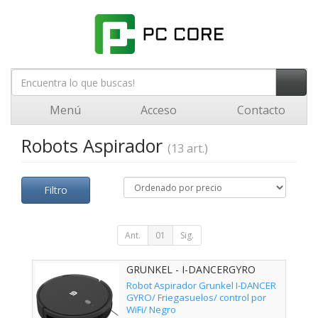
Menú
Acceso
Contacto
Robots Aspirador
(13 art.)
Filtro
Ant.
01
Sig.
GRUNKEL - I-DANCERGYRO
Robot Aspirador Grunkel I-DANCER
GYRO/ Friegasuelos/ control por
WiFi/ Negro