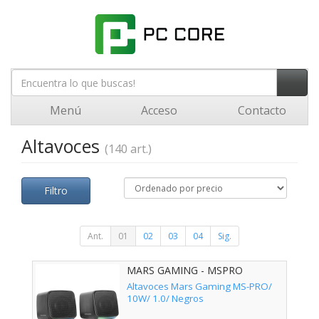
Menú
Acceso
Contacto
Altavoces
(140 art.)
Filtro
Ant.
01
02
03
04
Sig.
MARS GAMING - MSPRO
Altavoces Mars Gaming MS-PRO/
10W/ 1.0/ Negros