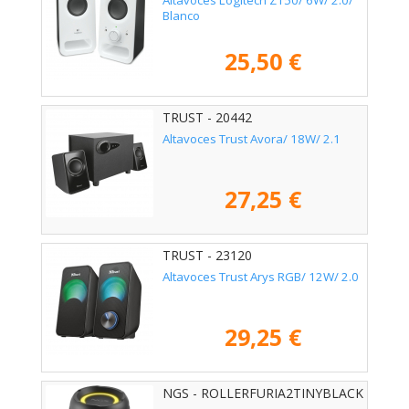
Altavoces Logitech Z150/ 6W/ 2.0/
Blanco
25,50 €
TRUST - 20442
Altavoces Trust Avora/ 18W/ 2.1
27,25 €
TRUST - 23120
Altavoces Trust Arys RGB/ 12W/ 2.0
29,25 €
NGS - ROLLERFURIA2TINYBLACK