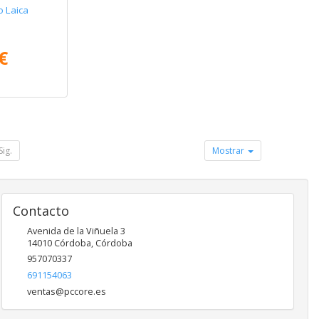
o Laica
€
Sig.
Mostrar
Contacto
Avenida de la Viñuela 3
14010
Córdoba
,
Córdoba
957070337
691154063
ventas@pccore.es