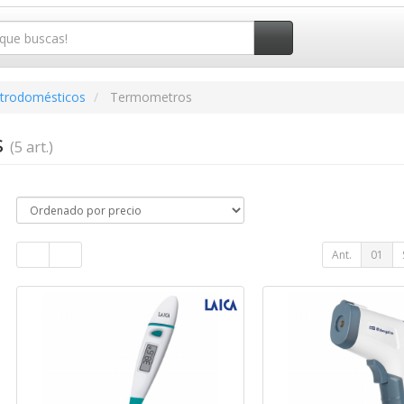
ctrodomésticos
Termometros
s
(5 art.)
Ant.
01