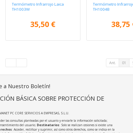
Termómetro Infrarrojo Laica
Termómetro Infrarroj
TH1003W
TH1004B
35,50 €
38,75 
Ant.
01
e a Nuestro Boletín!
CIÓN BÁSICA SOBRE PROTECCIÓN DE
MANET PC CORE SERVICIOS A EMPRESAS, S.L.U.
der las consultas planteadas por el usuario y enviarle la información solicitada;
onsentimiento del usuario;
Destinatarios
: Solo se realizan cesiones si existe una
rechos
: Acceder, rectificar y suprimir, así como otros derechos, como se indica en la