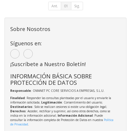
Ant.
01
Sig.
Sobre Nosotros
Síguenos en:
¡Suscríbete a Nuestro Boletín!
INFORMACIÓN BÁSICA SOBRE
PROTECCIÓN DE DATOS
Responsable
: OMANET PC CORE SERVICIOS A EMPRESAS, S.L.U.
Finalidad
: Responder las consultas planteadas por el usuario y enviarle la
información solicitada;
Legitimación
: Consentimiento del usuario;
Destinatarios
: Solo se realizan cesiones si existe una obligación legal;
Derechos
: Acceder, rectificar y suprimir, así como otros derechos, como se
indica en la información adicional;
Información Adicional
: Puede
consultar la información completa de Protección de Datos en nuestra
Política
de Privacidad
.