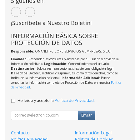
Síguenos en:
¡Suscríbete a Nuestro Boletín!
INFORMACIÓN BÁSICA SOBRE
PROTECCIÓN DE DATOS
Responsable
: OMANET PC CORE SERVICIOS A EMPRESAS, S.L.U.
Finalidad
: Responder las consultas planteadas por el usuario y enviarle la
información solicitada;
Legitimación
: Consentimiento del usuario;
Destinatarios
: Solo se realizan cesiones si existe una obligación legal;
Derechos
: Acceder, rectificar y suprimir, así como otros derechos, como se
indica en la información adicional;
Información Adicional
: Puede
consultar la información completa de Protección de Datos en nuestra
Política
de Privacidad
.
He leído y acepto la
Política de Privacidad
.
Enviar
Contacto
Información Legal
Política Privacidad
Política de Cookies