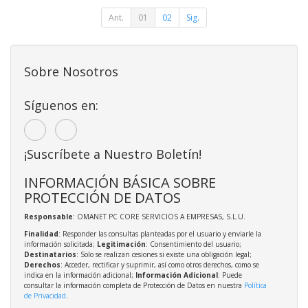
Ant.
01
02
Sig.
Sobre Nosotros
Síguenos en:
¡Suscríbete a Nuestro Boletín!
INFORMACIÓN BÁSICA SOBRE
PROTECCIÓN DE DATOS
Responsable
: OMANET PC CORE SERVICIOS A EMPRESAS, S.L.U.
Finalidad
: Responder las consultas planteadas por el usuario y enviarle la
información solicitada;
Legitimación
: Consentimiento del usuario;
Destinatarios
: Solo se realizan cesiones si existe una obligación legal;
Derechos
: Acceder, rectificar y suprimir, así como otros derechos, como se
indica en la información adicional;
Información Adicional
: Puede
consultar la información completa de Protección de Datos en nuestra
Política
de Privacidad
.