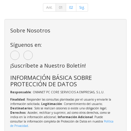
Ant.
01
02
Sig.
Sobre Nosotros
Síguenos en:
¡Suscríbete a Nuestro Boletín!
INFORMACIÓN BÁSICA SOBRE
PROTECCIÓN DE DATOS
Responsable
: OMANET PC CORE SERVICIOS A EMPRESAS, S.L.U.
Finalidad
: Responder las consultas planteadas por el usuario y enviarle la
información solicitada;
Legitimación
: Consentimiento del usuario;
Destinatarios
: Solo se realizan cesiones si existe una obligación legal;
Derechos
: Acceder, rectificar y suprimir, así como otros derechos, como se
indica en la información adicional;
Información Adicional
: Puede
consultar la información completa de Protección de Datos en nuestra
Política
de Privacidad
.