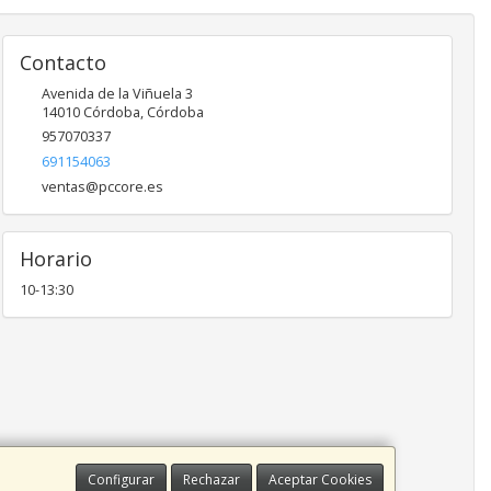
Contacto
Avenida de la Viñuela 3
14010
Córdoba
,
Córdoba
957070337
691154063
ventas@pccore.es
Horario
10-13:30
Configurar
Rechazar
Aceptar Cookies