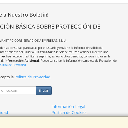
e a Nuestro Boletín!
CIÓN BÁSICA SOBRE PROTECCIÓN DE
MANET PC CORE SERVICIOS A EMPRESAS, S.L.U.
der las consultas planteadas por el usuario y enviarle la información solicitada;
onsentimiento del usuario;
Destinatarios
: Solo se realizan cesiones si existe una
rechos
: Acceder, rectificar y suprimir, así como otros derechos, como se indica en la
nal;
Información Adicional
: Puede consultar la información completa de Protección de
olítica de Privacidad
.
acepto la
Política de Privacidad
.
Enviar
Información Legal
cidad
Política de Cookies
o Informatico