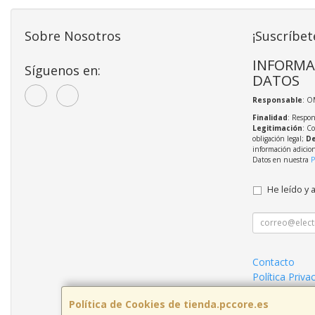
Sobre Nosotros
¡Suscríbet
INFORMA
Síguenos en:
DATOS
Responsable
: O
Finalidad
: Respon
Legitimación
: C
obligación legal;
De
información adicio
Datos en nuestra
P
He leído y 
Contacto
Política Priva
Mantenimient
Política de Cookies de tienda.pccore.es