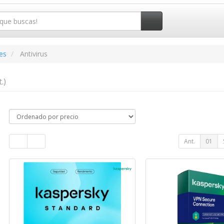
es
Antivirus
.)
Ant.
01