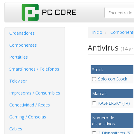
Inicio
Component
Ordenadores
Componentes
Antivirus
(14 art
Portátiles
SmartPhones / Teléfonos
Stock
Solo con Stock
Televisor
Impresoras / Consumibles
Marcas
KASPERSKY (14)
Conectividad / Redes
Gaming / Consolas
Numero de
dispositivos
Cables
3 Dispositivos (5)