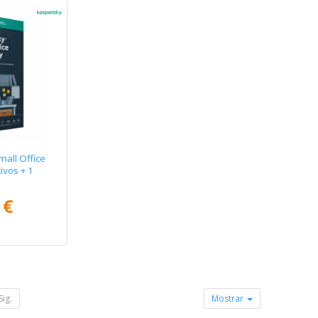
mall Office
ivos + 1
 €
Sig.
Mostrar