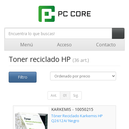
Menú
Acceso
Contacto
Toner reciclado HP
(36 art.)
Filtro
Ant.
01
Sig.
KARKEMIS - 10050215
Tóner Reciclado Karkemis HP
Q2612A/ Negro