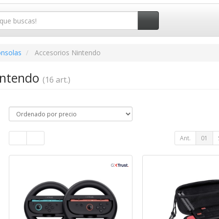
onsolas
Accesorios Nintendo
intendo
(16 art.)
Ant.
01