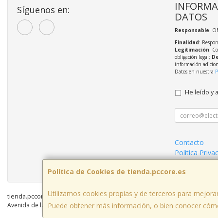
INFORMA
Síguenos en:
DATOS
Responsable
: O
Finalidad
: Respon
Legitimación
: C
obligación legal;
De
información adicio
Datos en nuestra
P
He leído y 
Contacto
Política Priva
Mantenimient
Política de Cookies de tienda.pccore.es
Utilizamos cookies propias y de terceros para mejorar
tienda.pccore.es © 2026
Puede obtener más información, o bien conocer cómo
Avenida de la Viñuela nº 3, 14010, Córdoba, España. - C.I.F.: B56097777 - Tf