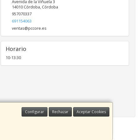
Avenida de la Viñuela 3
14010
Córdoba
,
Córdoba
957070337
691154063
ventas@pccore.es
Horario
10-13:30
Configurar
Rechazar
Aceptar Cookies