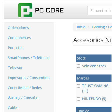
Inicio
Gaming / C
Ordenadores
Componentes
Accesorios N
Portátiles
SmartPhones / Teléfonos
Stock
Solo con Stock
Televisor
Impresoras / Consumibles
Marcas
TRUST GAMING
Conectividad / Redes
(11)
Gaming / Consolas
NINTENDO (5)
Cables
Tipo de