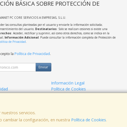
CIÓN BÁSICA SOBRE PROTECCIÓN DE
MANET PC CORE SERVICIOS A EMPRESAS, S.L.U.
der las consultas planteadas por el usuario y enviarle la información solicitada;
onsentimiento del usuario;
Destinatarios
: Solo se realizan cesiones si existe una
rechos
: Acceder, rectificar y suprimir, así como otros derechos, como se indica en la
nal;
Información Adicional
: Puede consultar la información completa de Protección de
olítica de Privacidad
.
acepto la
Política de Privacidad
.
Enviar
Información Legal
cidad
Política de Cookies
o Informatico
 nuestros servicios.
 cambiar la configuración, en nuestra
Política de Cookies
.
no: 957070337