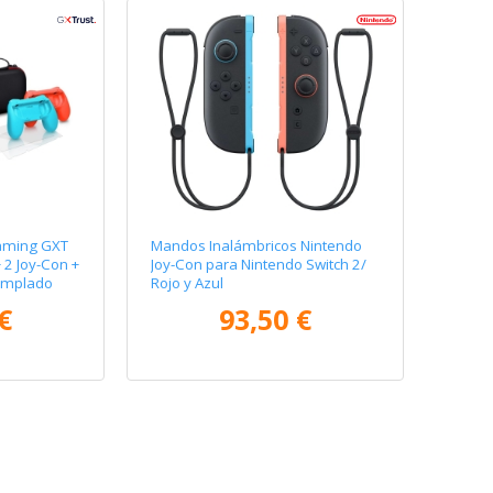
aming GXT
Mandos Inalámbricos Nintendo
 2 Joy-Con +
Joy-Con para Nintendo Switch 2/
Templado
Rojo y Azul
 de Carga
€
93,50 €