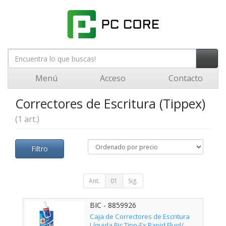
Menú
Acceso
Contacto
Correctores de Escritura (Tippex)
(1 art.)
Filtro
Ant.
01
Sig.
BIC - 8859926
Caja de Correctores de Escritura
Líquida Bic Tipp-Ex Rapid Fluid/