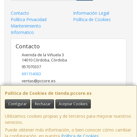
Contacto
Información Legal
Política Privacidad
Política de Cookies
Mantenimiento
Informatico
Contacto
Avenida de la Viñuela 3
14010
Córdoba
,
Córdoba
957070337
691154063
ventas@pccore.es
Política de Cookies de tienda.pccore.es
Horario
Configurar
Rechazar
Aceptar Cookies
10-13:30
Utilizamos cookies propias y de terceros para mejorar nuestros
servicios.
Puede obtener más información, o bien conocer cómo cambiar
Avenida de la Viñuela nº 3, 14010, Córdoba, España. - C.I.F.: B56097777 -
la configuración, en nuestra
Política de Cookies
.