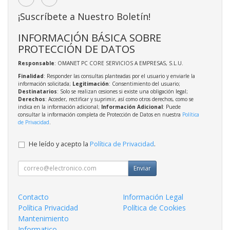
¡Suscríbete a Nuestro Boletín!
INFORMACIÓN BÁSICA SOBRE
PROTECCIÓN DE DATOS
Responsable
: OMANET PC CORE SERVICIOS A EMPRESAS, S.L.U.
Finalidad
: Responder las consultas planteadas por el usuario y enviarle la
información solicitada;
Legitimación
: Consentimiento del usuario;
Destinatarios
: Solo se realizan cesiones si existe una obligación legal;
Derechos
: Acceder, rectificar y suprimir, así como otros derechos, como se
indica en la información adicional;
Información Adicional
: Puede
consultar la información completa de Protección de Datos en nuestra
Política
de Privacidad
.
He leído y acepto la
Política de Privacidad
.
Enviar
Contacto
Información Legal
Política Privacidad
Política de Cookies
Mantenimiento
Informatico