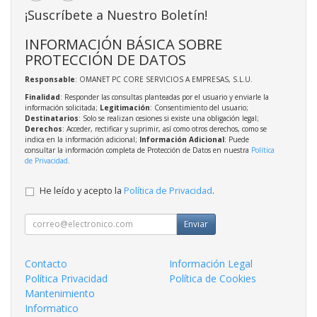
¡Suscríbete a Nuestro Boletín!
INFORMACIÓN BÁSICA SOBRE
PROTECCIÓN DE DATOS
Responsable
: OMANET PC CORE SERVICIOS A EMPRESAS, S.L.U.
Finalidad
: Responder las consultas planteadas por el usuario y enviarle la
información solicitada;
Legitimación
: Consentimiento del usuario;
Destinatarios
: Solo se realizan cesiones si existe una obligación legal;
Derechos
: Acceder, rectificar y suprimir, así como otros derechos, como se
indica en la información adicional;
Información Adicional
: Puede
consultar la información completa de Protección de Datos en nuestra
Política
de Privacidad
.
He leído y acepto la
Política de Privacidad
.
Enviar
Contacto
Información Legal
Política Privacidad
Política de Cookies
Mantenimiento
Informatico