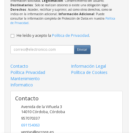
información solicitada;
Legitimación
: Consentimiento del usuario;
Destinatarios
: Solo se realizan cesiones si existe una obligación legal;
Derechos
: Acceder, rectificar y suprimir, así como otros derechos, como se
indica en la información adicional;
Información Adicional
: Puede
consultar la información completa de Protección de Datos en nuestra
Política
de Privacidad
.
He leído y acepto la
Política de Privacidad
.
Enviar
Contacto
Información Legal
Política Privacidad
Política de Cookies
Mantenimiento
Informatico
Contacto
Avenida de la Viñuela 3
14010
Córdoba
,
Córdoba
957070337
691154063
ventas@pccore.es