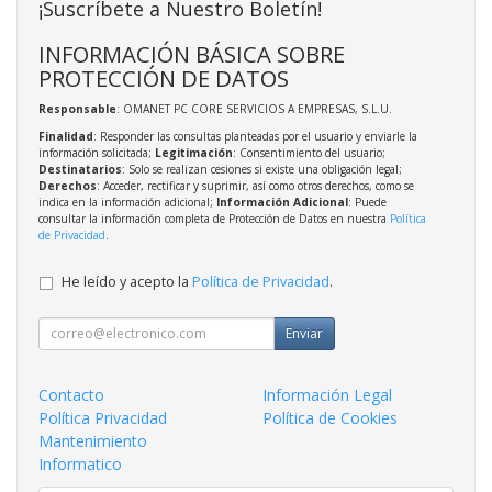
¡Suscríbete a Nuestro Boletín!
INFORMACIÓN BÁSICA SOBRE
PROTECCIÓN DE DATOS
Responsable
: OMANET PC CORE SERVICIOS A EMPRESAS, S.L.U.
Finalidad
: Responder las consultas planteadas por el usuario y enviarle la
información solicitada;
Legitimación
: Consentimiento del usuario;
Destinatarios
: Solo se realizan cesiones si existe una obligación legal;
Derechos
: Acceder, rectificar y suprimir, así como otros derechos, como se
indica en la información adicional;
Información Adicional
: Puede
consultar la información completa de Protección de Datos en nuestra
Política
de Privacidad
.
He leído y acepto la
Política de Privacidad
.
Enviar
Contacto
Información Legal
Política Privacidad
Política de Cookies
Mantenimiento
Informatico