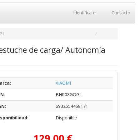
Identifícate
Contacto
GL
 estuche de carga/ Autonomía
arca:
XIAOMI
/N:
BHR08GOGL
AN:
6932554458171
sponibilidad:
Disponible
129,00 €