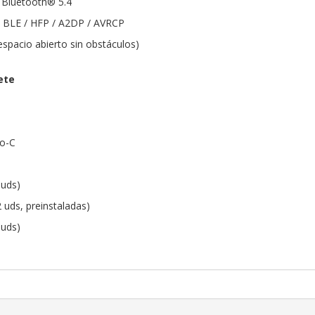
 Bluetooth® 5.4
: BLE / HFP / A2DP / AVRCP
espacio abierto sin obstáculos)
ete
po-C
 uds)
2 uds, preinstaladas)
 uds)