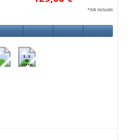
*IVA Incluido
5 - 5
W
USB PD