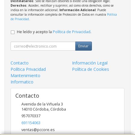
Destinatarios
: Solo se realizan cesiones si existe una obligación legal;
Derechos
: Acceder, rectificar y suprimir, así como otros derechos, como se
indica en la información adicional;
Información Adicional
: Puede
consultar la información completa de Protección de Datos en nuestra
Política
de Privacidad
.
He leído y acepto la
Política de Privacidad
.
Enviar
Contacto
Información Legal
Política Privacidad
Política de Cookies
Mantenimiento
Informatico
Contacto
Avenida de la Viñuela 3
14010
Córdoba
,
Córdoba
957070337
691154063
ventas@pccore.es