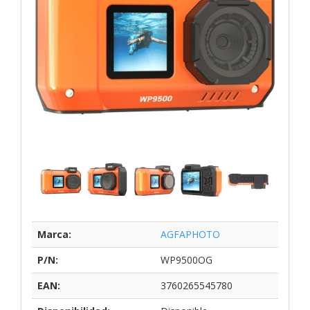
Marca:
AGFAPHOTO
P/N:
WP9500OG
EAN:
3760265545780