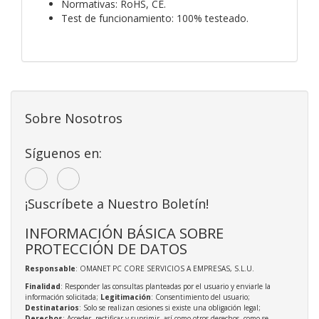
Normativas: RoHS, CE.
Test de funcionamiento: 100% testeado.
Sobre Nosotros
Síguenos en:
¡Suscríbete a Nuestro Boletín!
INFORMACIÓN BÁSICA SOBRE
PROTECCIÓN DE DATOS
Responsable
: OMANET PC CORE SERVICIOS A EMPRESAS, S.L.U.
Finalidad
: Responder las consultas planteadas por el usuario y enviarle la
información solicitada;
Legitimación
: Consentimiento del usuario;
Destinatarios
: Solo se realizan cesiones si existe una obligación legal;
Derechos
: Acceder, rectificar y suprimir, así como otros derechos, como se