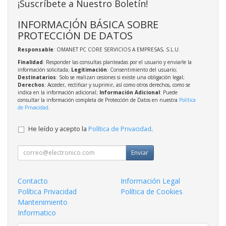
¡Suscríbete a Nuestro Boletín!
INFORMACIÓN BÁSICA SOBRE
PROTECCIÓN DE DATOS
Responsable
: OMANET PC CORE SERVICIOS A EMPRESAS, S.L.U.
Finalidad
: Responder las consultas planteadas por el usuario y enviarle la
información solicitada;
Legitimación
: Consentimiento del usuario;
Destinatarios
: Solo se realizan cesiones si existe una obligación legal;
Derechos
: Acceder, rectificar y suprimir, así como otros derechos, como se
indica en la información adicional;
Información Adicional
: Puede
consultar la información completa de Protección de Datos en nuestra
Política
de Privacidad
.
He leído y acepto la
Política de Privacidad
.
Enviar
Contacto
Información Legal
Política Privacidad
Política de Cookies
Mantenimiento
Informatico