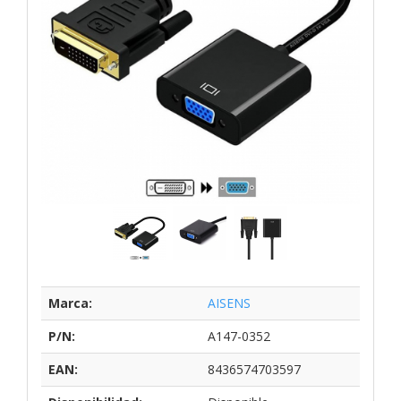
Marca:
AISENS
P/N:
A147-0352
EAN:
8436574703597