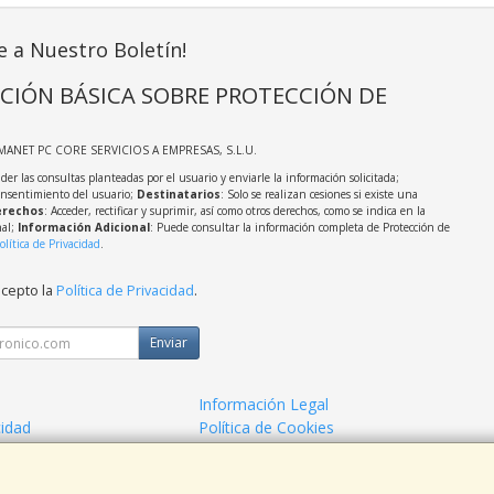
e a Nuestro Boletín!
CIÓN BÁSICA SOBRE PROTECCIÓN DE
MANET PC CORE SERVICIOS A EMPRESAS, S.L.U.
der las consultas planteadas por el usuario y enviarle la información solicitada;
onsentimiento del usuario;
Destinatarios
: Solo se realizan cesiones si existe una
rechos
: Acceder, rectificar y suprimir, así como otros derechos, como se indica en la
nal;
Información Adicional
: Puede consultar la información completa de Protección de
olítica de Privacidad
.
acepto la
Política de Privacidad
.
Enviar
Información Legal
cidad
Política de Cookies
o Informatico