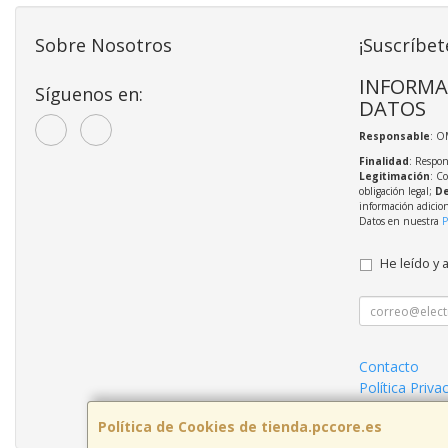
Sobre Nosotros
¡Suscríbet
INFORMA
Síguenos en:
DATOS
Responsable
: O
Finalidad
: Respon
Legitimación
: C
obligación legal;
De
información adicio
Datos en nuestra
P
He leído y 
Contacto
Política Priva
Mantenimient
Política de Cookies de tienda.pccore.es