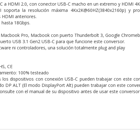
C a HDMI 2.0, con conector USB-C macho en un extremo y HDMI 4K 
 soporta la resolución máxima 4Kx2K@60HZ(3840x2160p) y profu
s HDMI anteriores.
 hasta 18Gbps.
 Macbook Pro, Macbook con puerto Thunderbolt 3, Google Chromebo
puerto USB 3.1 Gen2 USB-C para que funcione este conversor.
tware ni controladores, una solución totalmente plug and play
HS, CE
namiento: 100% testeado
 los dispositivos con conexión USB-C pueden trabajar con este co
o DP ALT (El modo DisplayPort Alt) pueden trabajar con este conve
consulte con el manual de su dispositivo antes de usar este conversor