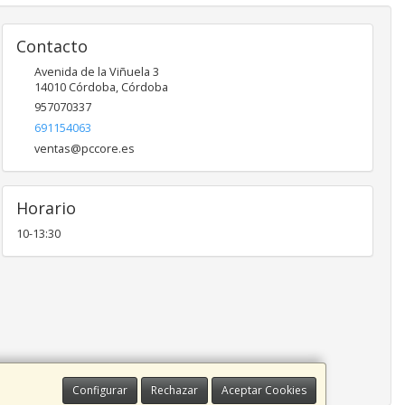
Contacto
Avenida de la Viñuela 3
14010
Córdoba
,
Córdoba
957070337
691154063
ventas@pccore.es
Horario
10-13:30
Configurar
Rechazar
Aceptar Cookies