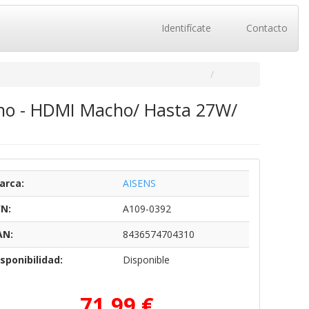
Identifícate
Contacto
cho - HDMI Macho/ Hasta 27W/
arca:
AISENS
/N:
A109-0392
AN:
8436574704310
sponibilidad:
Disponible
71,99 €