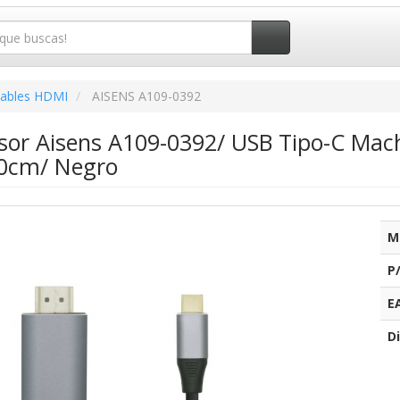
ables HDMI
AISENS A109-0392
sor Aisens A109-0392/ USB Tipo-C Ma
0cm/ Negro
M
P
E
Di