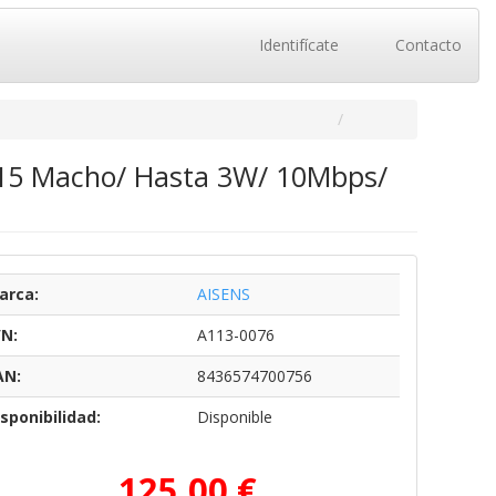
Identifícate
Contacto
15 Macho/ Hasta 3W/ 10Mbps/
arca:
AISENS
/N:
A113-0076
AN:
8436574700756
sponibilidad:
Disponible
125,00 €