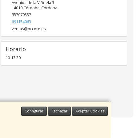
Avenida de la Viñuela 3
14010
Córdoba
,
Córdoba
957070337
691154063
ventas@pccore.es
Horario
10-13:30
Configurar
Rechazar
Aceptar Cookies