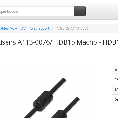
ables VGA - DVI - Displayport
AISENS A113-0076
Aisens A113-0076/ HDB15 Macho - HDB
M
P
E
Di