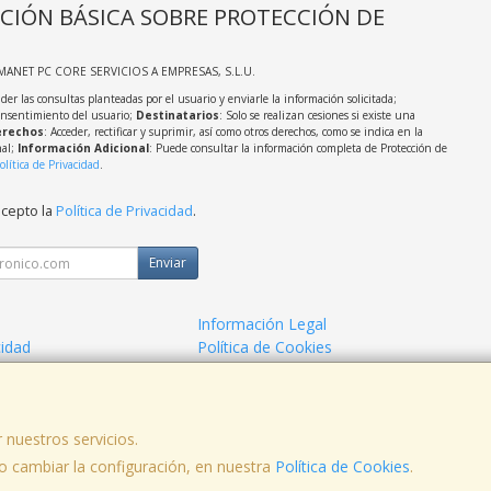
CIÓN BÁSICA SOBRE PROTECCIÓN DE
MANET PC CORE SERVICIOS A EMPRESAS, S.L.U.
der las consultas planteadas por el usuario y enviarle la información solicitada;
onsentimiento del usuario;
Destinatarios
: Solo se realizan cesiones si existe una
rechos
: Acceder, rectificar y suprimir, así como otros derechos, como se indica en la
nal;
Información Adicional
: Puede consultar la información completa de Protección de
olítica de Privacidad
.
acepto la
Política de Privacidad
.
Enviar
Información Legal
cidad
Política de Cookies
o Informatico
 nuestros servicios.
 cambiar la configuración, en nuestra
Política de Cookies
.
no: 957070337