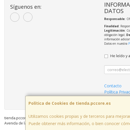
INFORMA
Síguenos en:
DATOS
Responsable
: O
Finalidad
: Respon
Legitimación
: C
obligación legal;
De
información adicio
Datos en nuestra
P
He leído y 
Contacto
Política Priva
Mantenimient
Política de Cookies de tienda.pccore.es
Utilizamos cookies propias y de terceros para mejorar
tienda.pccore.es © 2026
Puede obtener más información, o bien conocer cómo
Avenida de la Viñuela nº 3, 14010, Córdoba, España. - C.I.F.: B56097777 - Tf