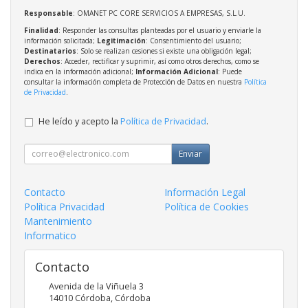
Responsable
: OMANET PC CORE SERVICIOS A EMPRESAS, S.L.U.
Finalidad
: Responder las consultas planteadas por el usuario y enviarle la
información solicitada;
Legitimación
: Consentimiento del usuario;
Destinatarios
: Solo se realizan cesiones si existe una obligación legal;
Derechos
: Acceder, rectificar y suprimir, así como otros derechos, como se
indica en la información adicional;
Información Adicional
: Puede
consultar la información completa de Protección de Datos en nuestra
Política
de Privacidad
.
He leído y acepto la
Política de Privacidad
.
Enviar
Contacto
Información Legal
Política Privacidad
Política de Cookies
Mantenimiento
Informatico
Contacto
Avenida de la Viñuela 3
14010
Córdoba
,
Córdoba