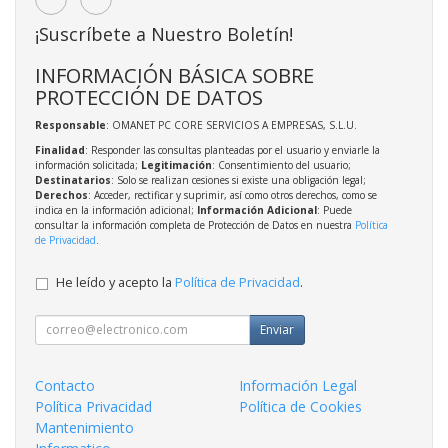
¡Suscríbete a Nuestro Boletín!
INFORMACIÓN BÁSICA SOBRE
PROTECCIÓN DE DATOS
Responsable
: OMANET PC CORE SERVICIOS A EMPRESAS, S.L.U.
Finalidad
: Responder las consultas planteadas por el usuario y enviarle la
información solicitada;
Legitimación
: Consentimiento del usuario;
Destinatarios
: Solo se realizan cesiones si existe una obligación legal;
Derechos
: Acceder, rectificar y suprimir, así como otros derechos, como se
indica en la información adicional;
Información Adicional
: Puede
consultar la información completa de Protección de Datos en nuestra
Política
de Privacidad
.
He leído y acepto la
Política de Privacidad
.
Enviar
Contacto
Información Legal
Política Privacidad
Política de Cookies
Mantenimiento