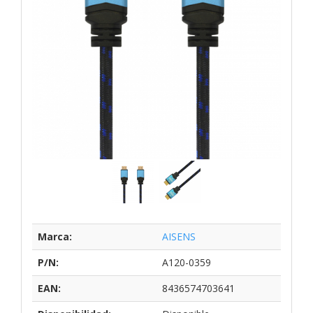
Marca:
AISENS
P/N:
A120-0359
EAN:
8436574703641