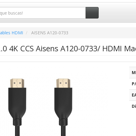
ables HDMI
AISENS A120-0733
.0 4K CCS Aisens A120-0733/ HDMI M
M
P
E
Di