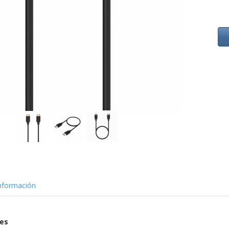
nformación
nes