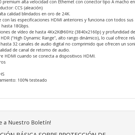
0 premium alta velocidad con Ethernet con conector tipo A macho 
ductor: CCS (aleación)
lta calidad blindados en oro de 24K.
 con las especificaciones HDMI anteriores y funciona con todos sus 
 hasta 18Gbps.
iones de vídeo de hasta 4Kx2K@60Hz (3840x2160p) y profundidad de c
HDR (“High Dynamic Range”, alto rango dinámico), lo cual ofrece rel
hasta 32 canales de audio digital no comprimido que ofrecen un son
alidad de canal de retorno de audio.
re HDMI cuando se conecta a dispositivos HDMI.
ros
HS
namiento: 100% testeado
e a Nuestro Boletín!
CIÓN BÁSICA SOBRE PROTECCIÓN DE