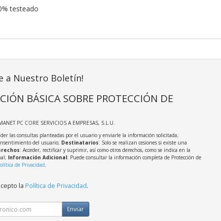
00% testeado
e a Nuestro Boletín!
CIÓN BÁSICA SOBRE PROTECCIÓN DE
MANET PC CORE SERVICIOS A EMPRESAS, S.L.U.
der las consultas planteadas por el usuario y enviarle la información solicitada;
onsentimiento del usuario;
Destinatarios
: Solo se realizan cesiones si existe una
rechos
: Acceder, rectificar y suprimir, así como otros derechos, como se indica en la
nal;
Información Adicional
: Puede consultar la información completa de Protección de
olítica de Privacidad
.
acepto la
Política de Privacidad
.
Enviar