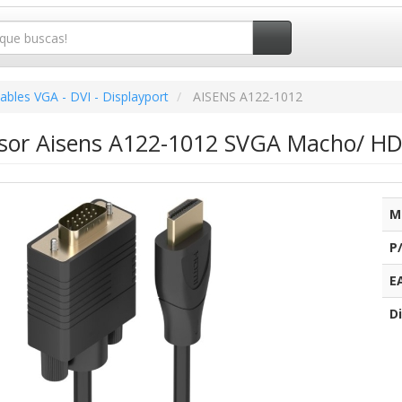
ables VGA - DVI - Displayport
AISENS A122-1012
rsor Aisens A122-1012 SVGA Macho/ H
M
P
E
Di