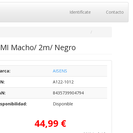
Identifícate
Contacto
DMI Macho/ 2m/ Negro
arca:
AISENS
/N:
A122-1012
AN:
8435739904794
sponibilidad:
Disponible
44,99 €