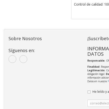
Control de calidad: 1
Sobre Nosotros
¡Suscríbet
INFORMA
Síguenos en:
DATOS
Responsable
: O
Finalidad
: Respon
Legitimación
: C
obligación legal;
De
información adicio
Datos en nuestra
P
He leído y 