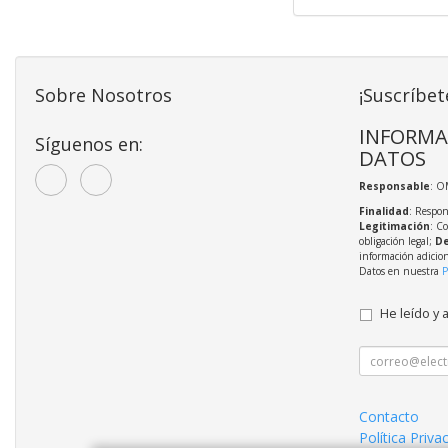
Sobre Nosotros
¡Suscríbet
INFORMA
Síguenos en:
DATOS
Responsable
: O
Finalidad
: Respon
Legitimación
: C
obligación legal;
De
información adicio
Datos en nuestra
P
He leído y 
Contacto
Política Priva