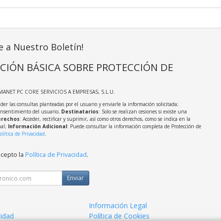
e a Nuestro Boletín!
CIÓN BÁSICA SOBRE PROTECCIÓN DE
MANET PC CORE SERVICIOS A EMPRESAS, S.L.U.
der las consultas planteadas por el usuario y enviarle la información solicitada;
onsentimiento del usuario;
Destinatarios
: Solo se realizan cesiones si existe una
rechos
: Acceder, rectificar y suprimir, así como otros derechos, como se indica en la
nal;
Información Adicional
: Puede consultar la información completa de Protección de
olítica de Privacidad
.
acepto la
Política de Privacidad
.
Enviar
Información Legal
cidad
Política de Cookies