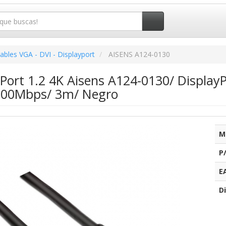
ables VGA - DVI - Displayport
AISENS A124-0130
yPort 1.2 4K Aisens A124-0130/ Display
300Mbps/ 3m/ Negro
M
P
E
Di