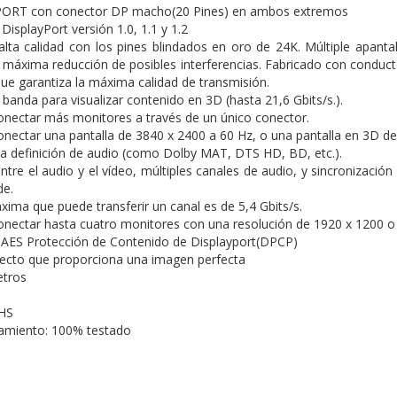
ORT con conector DP macho(20 Pines) en ambos extremos
isplayPort versión 1.0, 1.1 y 1.2
lta calidad con los pines blindados en oro de 24K. Múltiple apant
a máxima reducción de posibles interferencias. Fabricado con condu
que garantiza la máxima calidad de transmisión.
banda para visualizar contenido en 3D (hasta 21,6 Gbits/s.).
conectar más monitores a través de un único conector.
conectar una pantalla de 3840 x 2400 a 60 Hz, o una pantalla en 3D d
a definición de audio (como Dolby MAT, DTS HD, BD, etc.).
ntre el audio y el vídeo, múltiples canales de audio, y sincronización 
de.
xima que puede transferir un canal es de 5,4 Gbits/s.
conectar hasta cuatro monitores con una resolución de 1920 x 1200 o
 AES Protección de Contenido de Displayport(DPCP)
fecto que proporciona una imagen perfecta
etros
HS
namiento: 100% testado