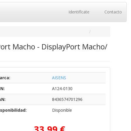
Identifícate
Contacto
Port Macho - DisplayPort Macho/
arca:
AISENS
/N:
A124-0130
AN:
8436574701296
sponibilidad:
Disponible
33,99 €