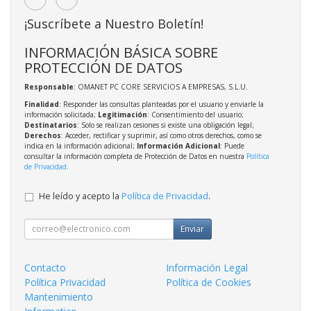
¡Suscríbete a Nuestro Boletín!
INFORMACIÓN BÁSICA SOBRE
PROTECCIÓN DE DATOS
Responsable
: OMANET PC CORE SERVICIOS A EMPRESAS, S.L.U.
Finalidad
: Responder las consultas planteadas por el usuario y enviarle la
información solicitada;
Legitimación
: Consentimiento del usuario;
Destinatarios
: Solo se realizan cesiones si existe una obligación legal;
Derechos
: Acceder, rectificar y suprimir, así como otros derechos, como se
indica en la información adicional;
Información Adicional
: Puede
consultar la información completa de Protección de Datos en nuestra
Política
de Privacidad
.
He leído y acepto la
Política de Privacidad
.
Enviar
Contacto
Información Legal
Política Privacidad
Política de Cookies
Mantenimiento