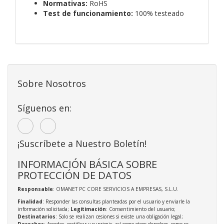
Normativas:
RoHS
Test de funcionamiento:
100% testeado
Sobre Nosotros
Síguenos en:
¡Suscríbete a Nuestro Boletín!
INFORMACIÓN BÁSICA SOBRE
PROTECCIÓN DE DATOS
Responsable
: OMANET PC CORE SERVICIOS A EMPRESAS, S.L.U.
Finalidad
: Responder las consultas planteadas por el usuario y enviarle la
información solicitada;
Legitimación
: Consentimiento del usuario;
Destinatarios
: Solo se realizan cesiones si existe una obligación legal;
Derechos
: Acceder, rectificar y suprimir, así como otros derechos, como se